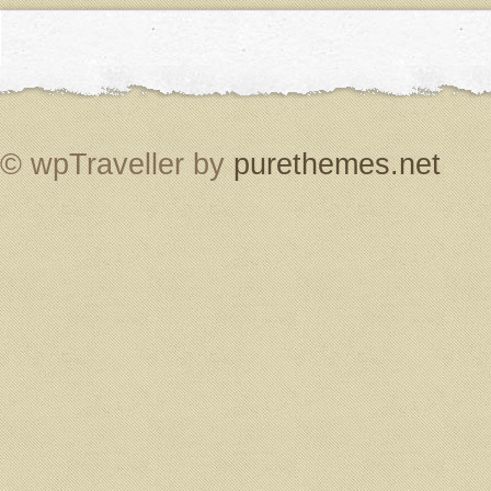
© wpTraveller by
purethemes.net