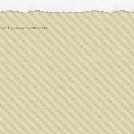
© wpTraveller by
purethemes.net