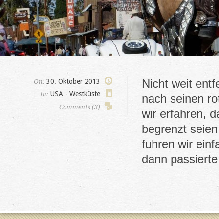
Nicht weit entf
30. Oktober 2013
On:
USA - Westküste
In:
nach seinen ro
Comments (3)
wir erfahren, 
begrenzt seien
fuhren wir ein
dann passiert