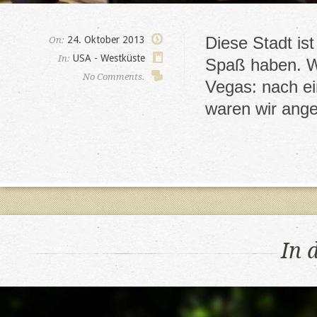
Diese Stadt is
24. Oktober 2013
On:
USA - Westküste
In:
Spaß haben. Wi
No Comments.
Vegas: nach ei
waren wir ang
In 