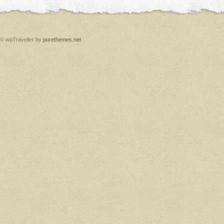
© wpTraveller by
purethemes.net