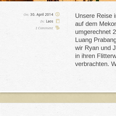
Unsere Reise i
30. April 2014
On:
Laos
In:
auf dem Mekon
1 Comment
umgerechnet 2
Luang Prabang 
wir Ryan und J
in ihren Flitte
verbrachten. 